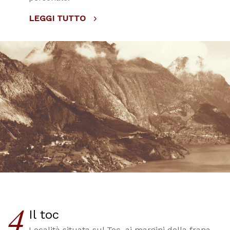
LEGGI TUTTO
4
Il toc
Località situata sul Toc, ai margini della frana,